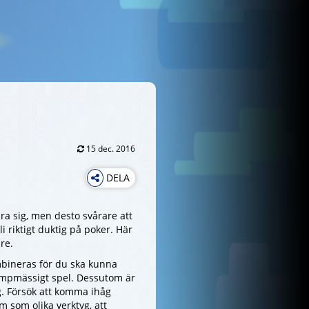
15 dec. 2016
DELA
ära sig, men desto svårare att
li riktigt duktig på poker. Här
re.
mbineras för du ska kunna
lumpmässigt spel. Dessutom är
g. Försök att komma ihåg
m som olika verktyg, att