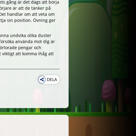
ts gång är det dags att börja
örjare är att de tänker på
 Det handlar om att veta om
tja sin position. Övning ger
unna undvika olika duster
 försöka använda mot dig är
 förlorade pengar och
 viktigt att komma ihåg att
DELA