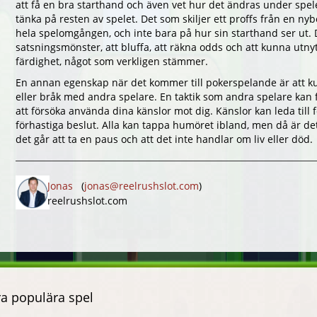
att få en bra starthand och även vet hur det ändras under spele
tänka på resten av spelet. Det som skiljer ett proffs från en nyb
hela spelomgången, och inte bara på hur sin starthand ser ut.
satsningsmönster, att bluffa, att räkna odds och att kunna utnyt
färdighet, något som verkligen stämmer.
En annan egenskap när det kommer till pokerspelande är att k
eller bråk med andra spelare. En taktik som andra spelare kan
att försöka använda dina känslor mot dig. Känslor kan leda till
förhastiga beslut. Alla kan tappa humöret ibland, men då är det
det går att ta en paus och att det inte handlar om liv eller död.
Jonas
(
jonas@reelrushslot.com
)
reelrushslot.com
a populära spel