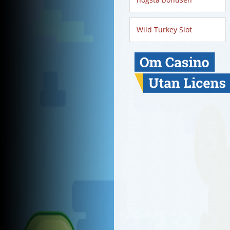
Wild Turkey Slot