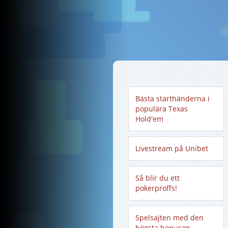
Bästa starthänderna i
populära Texas
Hold'em
Livestream på Unibet
Så blir du ett
pokerproffs!
Spelsajten med den
högsta bonusen