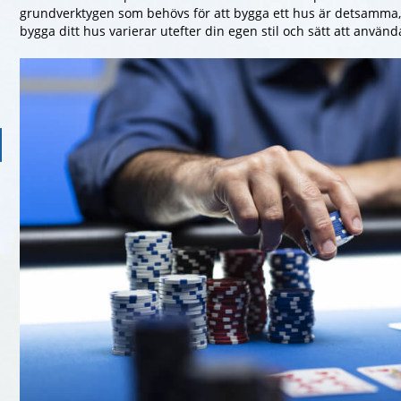
grundverktygen som behövs för att bygga ett hus är detsamma,
bygga ditt hus varierar utefter din egen stil och sätt att använd